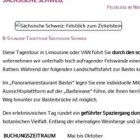
SÄCHSISCHE SCHWEIZ
Felsblicke im Na
8-Stunden-Tagestour Sächsische Schweiz
Diese Tagestour in Limousine oder VAN führt Sie
durch den s
unternehmen wir unterhalb hoch aufragender Felswände eine
Rathen. Während der folgenden Landschaftsfahrt zur Bastei kön
Im „Panoramarestaurant Bastei“ legen Sie eine individuelle Mi
Aussichtsplattform auf der „Basteinase“ führe, die Ihnen herr
Weg hinunter zur Basteibrücke ist möglich.
Den erlebnisreichen Tag rundet ein
geführter Spaziergang durc
botanischen Vielfalt. Entlang der ehemaligen Weinberge und ü
BUCHUNGSZEITRAUM
Mai bis Oktober