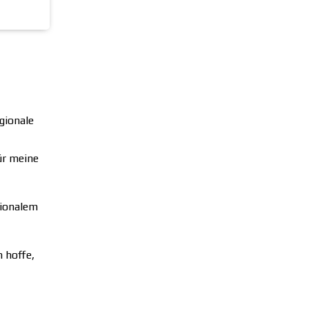
gionale
ür meine
gionalem
h hoffe,