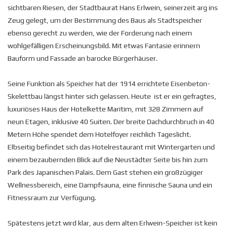
sichtbaren Riesen, der Stadtbaurat Hans Erlwein, seinerzeit arg ins
Zeug gelegt, um der Bestimmung des Baus als Stadtspeicher
ebenso gerecht zu werden, wie der Forderung nach einem
wohlgefälligen Erscheinungsbild. Mit etwas Fantasie erinnern
Bauform und Fassade an barocke Bürgerhäuser.
Seine Funktion als Speicher hat der 1914 errichtete Eisenbeton-
Skelettbau längst hinter sich gelassen. Heute ist er ein gefragtes,
luxuriöses Haus der Hotelkette Maritim, mit 328 Zimmern auf
neun Etagen, inklusive 40 Suiten. Der breite Dachdurchbruch in 40
Metern Höhe spendet dem Hotelfoyer reichlich Tageslicht.
Elbseitig befindet sich das Hotelrestaurant mit Wintergarten und
einem bezaubernden Blick auf die Neustädter Seite bis hin zum
Park des Japanischen Palais. Dem Gast stehen ein großzügiger
Wellnessbereich, eine Dampfsauna, eine finnische Sauna und ein
Fitnessraum zur Verfügung.
Spätestens jetzt wird klar, aus dem alten Erlwein-Speicher ist kein